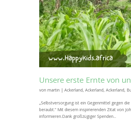
Unsere erste Ernte von u
von
martin
|
Ackerland
,
Ackerland
,
Ackerland
,
B
„Selbstversorgung ist ein Gegenmittel gegen di
beraubt.“ Mit diesem inspirierenden Zitat von 
informieren.Dank großzügiger Spenden...