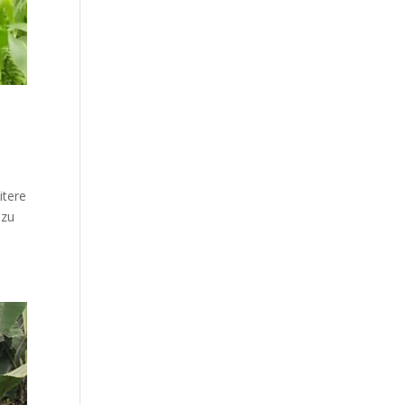
itere
 zu