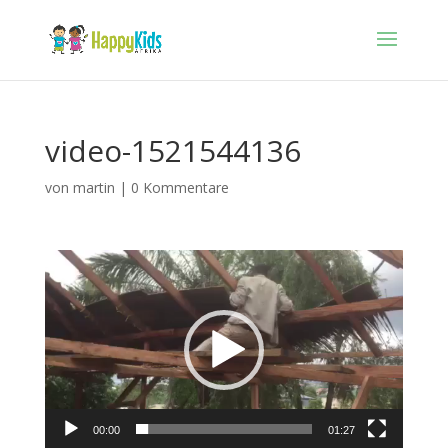
video-1521544136
von
martin
|
0 Kommentare
Video-
Player
00:00
01:27