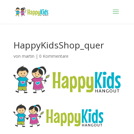
HappyKidsShop_quer
von
martin
|
0 Kommentare